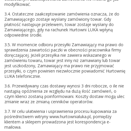
modyfikować.
3.4. Ostateczne zaakceptowanie zamówienia oznacza, że do
Zamawiającego zostaje wysłany zamówiony towar. Gdy
płatność następuje przelewem, towar zostaje wysłany do
Zamawiającego, gdy na rachunek Hurtowni LUKA wpłyną
odpowiednie środki.
3.5. W momencie odbioru przesyłki Zamawiający ma prawo do
sprawdzenia zawartości paczki w obecności pracownika firmy
doręczającej. Jeżeli przesyłka nie zawiera wskazanego w
zamówieniu towaru, towar jest inny niż zamawiany lub towar
jest uszkodzony, Zamawiający ma prawo nie przyjmować
przesyłki, o czym powinien niezwłocznie powiadomić Hurtownię
LUKA telefonicznie.
3.6. Przewidywany czas dostawy wynosi 3 dni robocze, o ile nie
nastąpią opóźnienia ze względu na dużą ilość zamówień, o
czym klienci zostaną poinformowani. Koszty dostaw mogą ulec
zmianie wraz ze zmianą cenników operatorów.
3.7. W celu ułatwienia i usprawnienia procesu kupowania za
pośrednictwem witryny www.hurtownialuka.pl, pomiędzy
klientem a sklepem prowadzona jest korespondencja e-
mailowa.