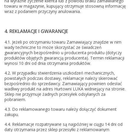
na wyraźne życzenie klienta lub z powodu braku zamawianego
towaru w magazynie, kupujący otrzymuje stosowną informację
wraz z podaniem przyczyny anulowania.
4. REKLAMACJE I GWARANCJE
4.1. Jeżeli po otrzymaniu towaru Zamawiający znajdzie w nim
wady techniczne to może skorzystać ze świadczeń
gwarancyjnych bezpośrednio u producenta produktu (dotyczy
produktów objętych gwarancją producenta). Termin reklamacji
wynosi 10 dni od dnia otrzymania produktów.
4.2. W przypadku stwierdzenia uszkodzeń mechanicznych,
powstałych podczas dostawy, reklamacje należy skierować
bezpośrednio do sprzedawcy. Zamawiający powinien odesłać
wadliwy produkt na adres Hurtowni LUKA widniejący na stronie.
Sklep nie przyjmuje żadnych przesyłek odsyłanych za
pobraniem.
4.3. Do reklamowanego towaru należy dołączyć dokument
zakupu.
4.4. Reklamacje rozpatrywane są najpóźniej w ciągu 14 dni od
daty otrzymania przez sklep przesyłki z reklamowanym