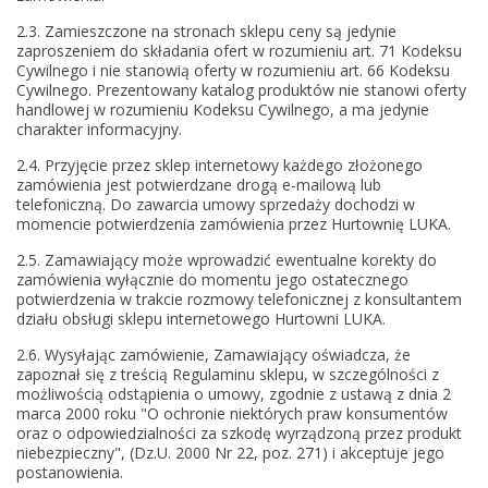
2.3. Zamieszczone na stronach sklepu ceny są jedynie
zaproszeniem do składania ofert w rozumieniu art. 71 Kodeksu
Cywilnego i nie stanowią oferty w rozumieniu art. 66 Kodeksu
Cywilnego. Prezentowany katalog produktów nie stanowi oferty
handlowej w rozumieniu Kodeksu Cywilnego, a ma jedynie
charakter informacyjny.
2.4. Przyjęcie przez sklep internetowy każdego złożonego
zamówienia jest potwierdzane drogą e-mailową lub
telefoniczną. Do zawarcia umowy sprzedaży dochodzi w
momencie potwierdzenia zamówienia przez Hurtownię LUKA.
2.5. Zamawiający może wprowadzić ewentualne korekty do
zamówienia wyłącznie do momentu jego ostatecznego
potwierdzenia w trakcie rozmowy telefonicznej z konsultantem
działu obsługi sklepu internetowego Hurtowni LUKA.
2.6. Wysyłając zamówienie, Zamawiający oświadcza, że
zapoznał się z treścią Regulaminu sklepu, w szczególności z
możliwością odstąpienia o umowy, zgodnie z ustawą z dnia 2
marca 2000 roku "O ochronie niektórych praw konsumentów
oraz o odpowiedzialności za szkodę wyrządzoną przez produkt
niebezpieczny", (Dz.U. 2000 Nr 22, poz. 271) i akceptuje jego
postanowienia.