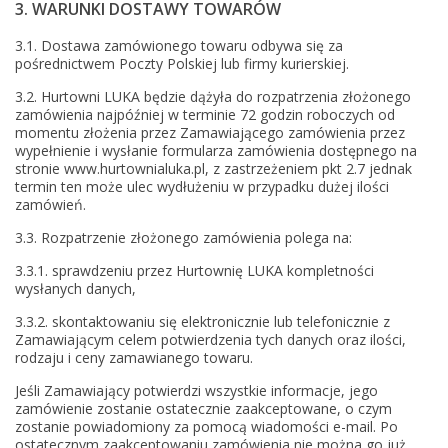
3. WARUNKI DOSTAWY TOWARÓW
3.1. Dostawa zamówionego towaru odbywa się za
pośrednictwem Poczty Polskiej lub firmy kurierskiej.
3.2. Hurtowni LUKA będzie dążyła do rozpatrzenia złożonego
zamówienia najpóźniej w terminie 72 godzin roboczych od
momentu złożenia przez Zamawiającego zamówienia przez
wypełnienie i wysłanie formularza zamówienia dostępnego na
stronie www.hurtownialuka.pl, z zastrzeżeniem pkt 2.7 jednak
termin ten może ulec wydłużeniu w przypadku dużej ilości
zamówień.
3.3. Rozpatrzenie złożonego zamówienia polega na:
3.3.1. sprawdzeniu przez Hurtownię LUKA kompletności
wysłanych danych,
3.3.2. skontaktowaniu się elektronicznie lub telefonicznie z
Zamawiającym celem potwierdzenia tych danych oraz ilości,
rodzaju i ceny zamawianego towaru.
Jeśli Zamawiający potwierdzi wszystkie informacje, jego
zamówienie zostanie ostatecznie zaakceptowane, o czym
zostanie powiadomiony za pomocą wiadomości e-mail. Po
ostatecznym zaakceptowaniu zamówienia nie można go już