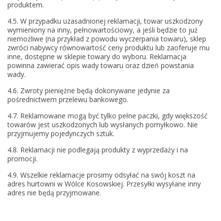
produktem.
4.5. W przypadku uzasadnionej reklamacji, towar uszkodzony
wymieniony na inny, pełnowartościowy, a jeśli będzie to już
niemożliwe (na przykład z powodu wyczerpania towaru), sklep
zwróci nabywcy równowartość ceny produktu lub zaoferuje mu
inne, dostępne w sklepie towary do wyboru. Reklamacja
powinna zawierać opis wady towaru oraz dzień powstania
wady.
4.6. Zwroty pieniężne będą dokonywane jedynie za
pośrednictwem przelewu bankowego.
4.7. Reklamowane mogą być tylko pełne paczki, gdy większość
towarów jest uszkodzonych lub wysłanych pomyłkowo. Nie
przyjmujemy pojedynczych sztuk.
4.8. Reklamacji nie podlegają produkty z wyprzedaży i na
promocji.
4.9. Wszelkie reklamacje prosimy odsyłać na swój koszt na
adres hurtowni w Wólce Kosowskiej. Przesyłki wysyłane inny
adres nie będą przyjmowane.