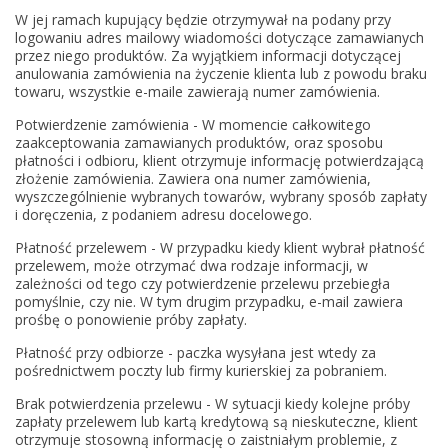
W jej ramach kupujący będzie otrzymywał na podany przy
logowaniu adres mailowy wiadomości dotyczące zamawianych
przez niego produktów. Za wyjątkiem informacji dotyczącej
anulowania zamówienia na życzenie klienta lub z powodu braku
towaru, wszystkie e-maile zawierają numer zamówienia.
Potwierdzenie zamówienia - W momencie całkowitego
zaakceptowania zamawianych produktów, oraz sposobu
płatności i odbioru, klient otrzymuje informację potwierdzającą
złożenie zamówienia. Zawiera ona numer zamówienia,
wyszczególnienie wybranych towarów, wybrany sposób zapłaty
i doręczenia, z podaniem adresu docelowego.
Płatność przelewem - W przypadku kiedy klient wybrał płatność
przelewem, może otrzymać dwa rodzaje informacji, w
zależności od tego czy potwierdzenie przelewu przebiegła
pomyślnie, czy nie. W tym drugim przypadku, e-mail zawiera
prośbę o ponowienie próby zapłaty.
Płatność przy odbiorze - paczka wysyłana jest wtedy za
pośrednictwem poczty lub firmy kurierskiej za pobraniem.
Brak potwierdzenia przelewu - W sytuacji kiedy kolejne próby
zapłaty przelewem lub kartą kredytową są nieskuteczne, klient
otrzymuje stosowną informację o zaistniałym problemie, z