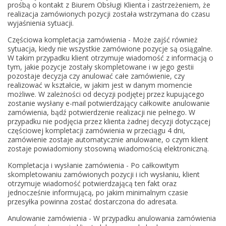
prośbą o kontakt z Biurem Obsługi Klienta i zastrzeżeniem, że
realizacja zamówionych pozycji została wstrzymana do czasu
wyjaśnienia sytuacji.
Częściowa kompletacja zamówienia - Może zajść również
sytuacja, kiedy nie wszystkie zamówione pozycje są osiągalne.
W takim przypadku klient otrzymuje wiadomość z informacją o
tym, jakie pozycje zostały skompletowane i w jego gestii
pozostaje decyzja czy anulować całe zamówienie, czy
realizować w kształcie, w jakim jest w danym momencie
możliwe. W zależności od decyzji podjętej przez kupującego
zostanie wysłany e-mail potwierdzający całkowite anulowanie
zamówienia, bądź potwierdzenie realizacji nie pełnego. W
przypadku nie podjęcia przez klienta żadnej decyzji dotyczącej
częściowej kompletacji zamówienia w przeciągu 4 dni,
zamówienie zostaje automatycznie anulowane, o czym klient
zostaje powiadomiony stosowną wiadomością elektroniczną.
Kompletacja i wysłanie zamówienia - Po całkowitym
skompletowaniu zamówionych pozycji i ich wysłaniu, klient
otrzymuje wiadomość potwierdzającą ten fakt oraz
jednocześnie informującą, po jakim minimalnym czasie
przesyłka powinna zostać dostarczona do adresata.
Anulowanie zamówienia - W przypadku anulowania zamówienia