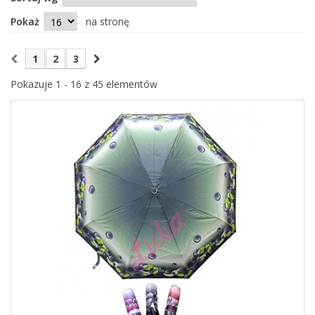
Pokaż
na stronę
1
2
3
Pokazuje 1 - 16 z 45 elementów