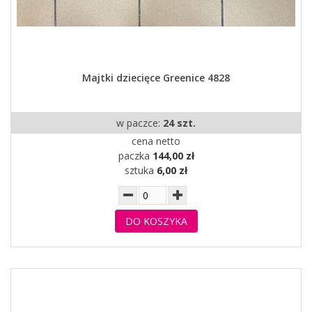
Majtki dziecięce Greenice 4828
w paczce:
24 szt.
cena netto
paczka
144,00 zł
sztuka
6,00 zł
DO KOSZYKA