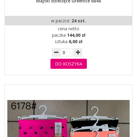
Majtki dziecięce Greenice 6846
w paczce:
24 szt.
cena netto
paczka
144,00 zł
sztuka
6,00 zł
DO KOSZYKA