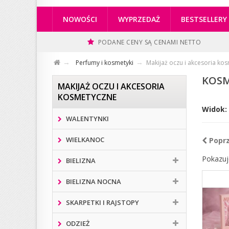
NOWOŚCI
WYPRZEDAŻ
BESTSELLERY
PODANE CENY SĄ CENAMI NETTO
Perfumy i kosmetyki
Makijaż oczu i akcesoria ko
KOSM
MAKIJAŻ OCZU I AKCESORIA
KOSMETYCZNE
Widok:
WALENTYNKI
WIELKANOC
Popr
Pokazuj
BIELIZNA
BIELIZNA NOCNA
SKARPETKI I RAJSTOPY
ODZIEŻ