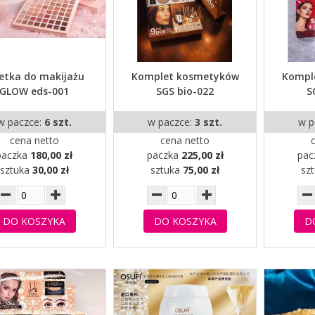
etka do makijażu
Komplet kosmetyków
Kompl
GLOW eds-001
SGS bio-022
S
w paczce:
6 szt.
w paczce:
3 szt.
w p
cena netto
cena netto
paczka
180,00 zł
paczka
225,00 zł
pac
sztuka
30,00 zł
sztuka
75,00 zł
sz
DO KOSZYKA
DO KOSZYKA
D