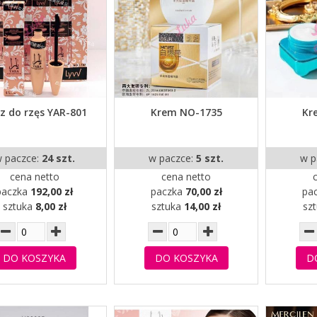
z do rzęs YAR-801
Krem NO-1735
Kr
 paczce:
24 szt.
w paczce:
5 szt.
w p
cena netto
cena netto
paczka
192,00 zł
paczka
70,00 zł
pa
sztuka
8,00 zł
sztuka
14,00 zł
sz
DO KOSZYKA
DO KOSZYKA
D