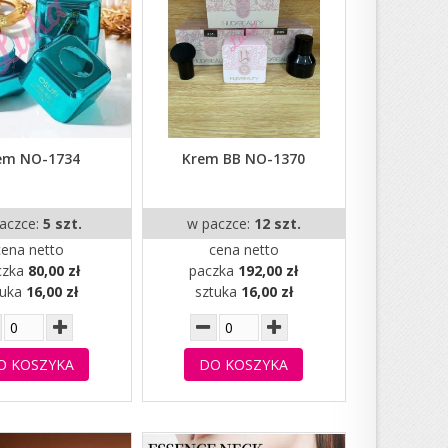
em NO-1734
Krem BB NO-1370
aczce:
5 szt.
w paczce:
12 szt.
cena netto
cena netto
czka
80,00 zł
paczka
192,00 zł
tuka
16,00 zł
sztuka
16,00 zł
O KOSZYKA
DO KOSZYKA