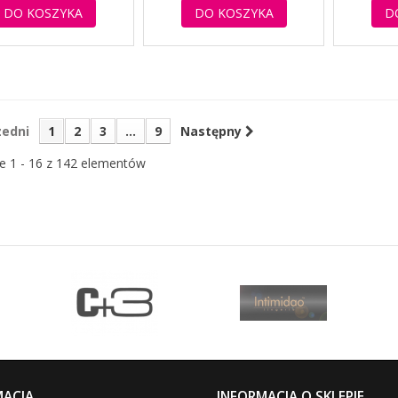
DO KOSZYKA
DO KOSZYKA
D
zedni
1
2
3
...
9
Następny
e 1 - 16 z 142 elementów
MACJA
INFORMACJA O SKLEPIE