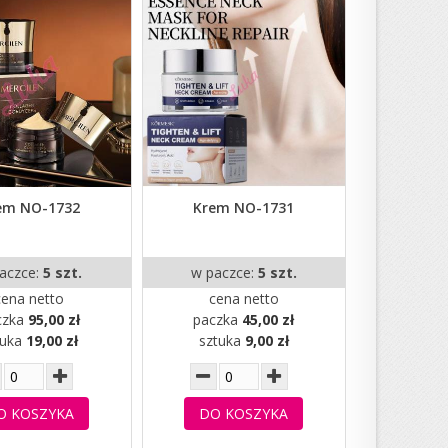
em NO-1732
Krem NO-1731
aczce:
5 szt.
w paczce:
5 szt.
cena netto
cena netto
czka
95,00 zł
paczka
45,00 zł
tuka
19,00 zł
sztuka
9,00 zł
O KOSZYKA
DO KOSZYKA