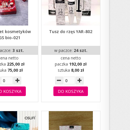
et kosmetyków
Tusz do rzęs YAR-802
GS bio-021
aczce:
3 szt.
w paczce:
24 szt.
cena netto
cena netto
zka
225,00 zł
paczka
192,00 zł
tuka
75,00 zł
sztuka
8,00 zł
O KOSZYKA
DO KOSZYKA