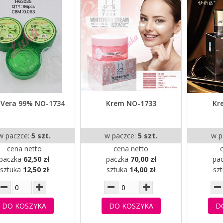
 Vera 99% NO-1734
Krem NO-1733
Kr
w paczce:
5 szt.
w paczce:
5 szt.
w p
cena netto
cena netto
paczka
62,50 zł
paczka
70,00 zł
pa
sztuka
12,50 zł
sztuka
14,00 zł
sz
DO KOSZYKA
DO KOSZYKA
D