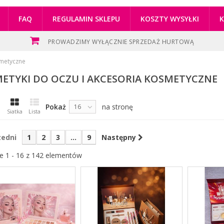
FAQ
REGULAMIN SKLEPU
KOSZTY WYSYŁKI
PROWADZIMY WYŁĄCZNIE SPRZEDAŻ HURTOWĄ
smetyczne
ETYKI DO OCZU I AKCESORIA KOSMETYCZNE
Pokaż
na stronę
16
Siatka
Lista
zedni
1
2
3
...
9
Następny
e 1 - 16 z 142 elementów