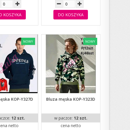
O KOSZYKA
DO KOSZYKA
NOWY
NOWY
męska KOP-Y327D
Bluza męska KOP-Y323D
aczce:
12 szt.
w paczce:
12 szt.
cena netto
cena netto