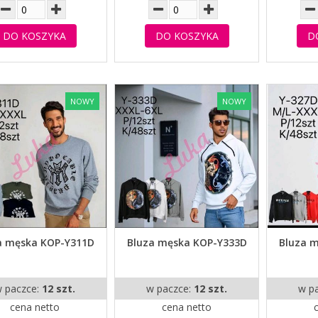
DO KOSZYKA
DO KOSZYKA
D
NOWY
NOWY
a męska KOP-Y311D
Bluza męska KOP-Y333D
Bluza 
 paczce:
12 szt.
w paczce:
12 szt.
w p
cena netto
cena netto