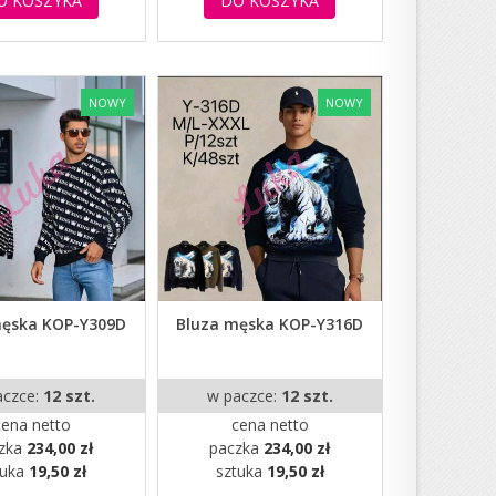
O KOSZYKA
DO KOSZYKA
NOWY
NOWY
męska KOP-Y309D
Bluza męska KOP-Y316D
aczce:
12 szt.
w paczce:
12 szt.
cena netto
cena netto
zka
234,00 zł
paczka
234,00 zł
tuka
19,50 zł
sztuka
19,50 zł