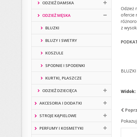
ODZIEŻ DAMSKA
Odzież 
ofercie
ODZIEŻ MĘSKA
różnorod
z wysoką
BLUZKI
BLUZY I SWETRY
PODKAT
KOSZULE
SPODNIE I SPODENKI
BLUZKI
KURTKI, PŁASZCZE
ODZIEŻ DZIECIĘCA
Widok:
AKCESORIA I DODATKI
Popr
STROJE KĄPIELOWE
Pokazuj
PERFUMY I KOSMETYKI