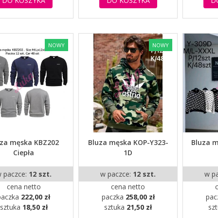
DO KOSZYKA
DO KOSZYKA
D
NOWY
NOWY
uza męska KBZ202
Bluza męska KOP-Y323-
Bluza 
Ciepła
1D
 paczce:
12 szt.
w paczce:
12 szt.
w p
cena netto
cena netto
paczka
222,00 zł
paczka
258,00 zł
pac
sztuka
18,50 zł
sztuka
21,50 zł
sz