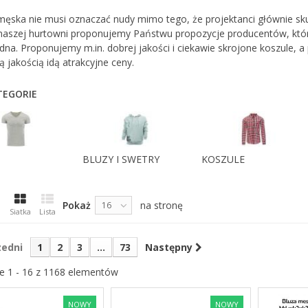
męska nie musi oznaczać nudy mimo tego, że projektanci głównie sku
 naszej hurtowni proponujemy Państwu propozycje producentów, któ
na. Proponujemy m.in. dobrej jakości i ciekawie skrojone koszule, a p
 jakością idą atrakcyjne ceny.
EGORIE
BLUZY I SWETRY
KOSZULE
Pokaż
na stronę
16
Siatka
Lista
zedni
1
2
3
...
73
Następny
e 1 - 16 z 1168 elementów
NOWY
NOWY