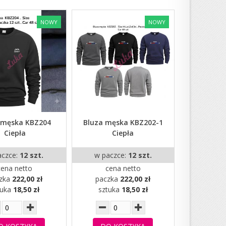
NOWY
NOWY
 męska KBZ204
Bluza męska KBZ202-1
Ciepła
Ciepła
aczce:
12 szt.
w paczce:
12 szt.
cena netto
cena netto
zka
222,00 zł
paczka
222,00 zł
tuka
18,50 zł
sztuka
18,50 zł