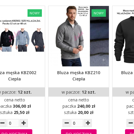
NOWY
NOWY
uza męska KBZ002
Bluza męska KBZ210
Bluza
Ciepła
Ciepła
 paczce:
12 szt.
w paczce:
12 szt.
w p
cena netto
cena netto
paczka
306,00 zł
paczka
240,00 zł
pac
sztuka
25,50 zł
sztuka
20,00 zł
sz