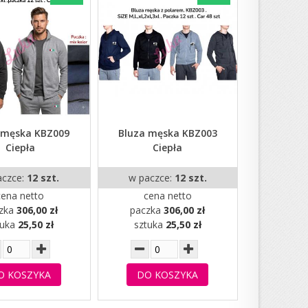
 męska KBZ009
Bluza męska KBZ003
Ciepła
Ciepła
aczce:
12 szt.
w paczce:
12 szt.
cena netto
cena netto
zka
306,00 zł
paczka
306,00 zł
tuka
25,50 zł
sztuka
25,50 zł
O KOSZYKA
DO KOSZYKA