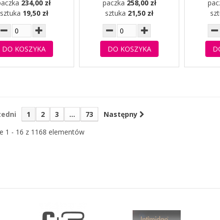
paczka
234,00 zł
paczka
258,00 zł
pac
sztuka
19,50 zł
sztuka
21,50 zł
sz
DO KOSZYKA
DO KOSZYKA
D
zedni
1
2
3
...
73
Następny
e 1 - 16 z 1168 elementów