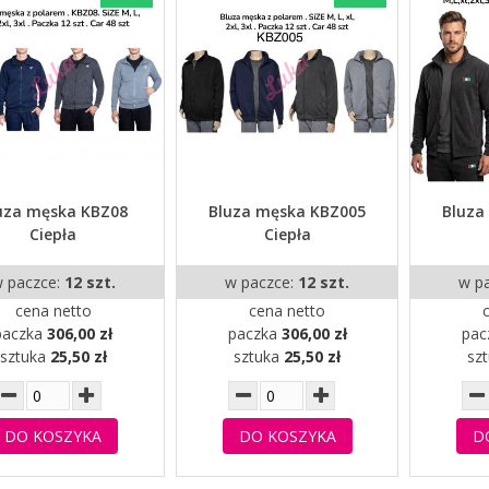
uza męska KBZ08
Bluza męska KBZ005
Bluza
Ciepła
Ciepła
 paczce:
12 szt.
w paczce:
12 szt.
w p
cena netto
cena netto
paczka
306,00 zł
paczka
306,00 zł
pac
sztuka
25,50 zł
sztuka
25,50 zł
sz
DO KOSZYKA
DO KOSZYKA
D