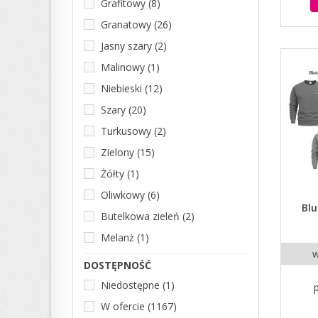
Grafitowy
(8)
Granatowy
(26)
Jasny szary
(2)
Malinowy
(1)
Niebieski
(12)
Szary
(20)
Turkusowy
(2)
Zielony
(15)
Żółty
(1)
Oliwkowy
(6)
Bl
Butelkowa zieleń
(2)
Melanż
(1)
w
DOSTĘPNOŚĆ
Niedostępne
(1)
W ofercie
(1167)