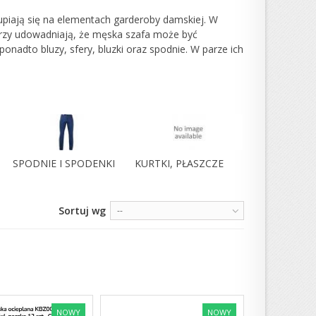
piają się na elementach garderoby damskiej. W
rzy udowadniają, że męska szafa może być
onadto bluzy, sfery, bluzki oraz spodnie. W parze ich
SPODNIE I SPODENKI
KURTKI, PŁASZCZE
Sortuj wg
--
NOWY
NOWY