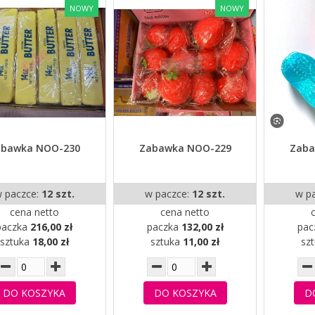
NOWY
NOWY
abawka NOO-230
Zabawka NOO-229
Zaba
 paczce:
12 szt.
w paczce:
12 szt.
w p
cena netto
cena netto
paczka
216,00 zł
paczka
132,00 zł
pac
sztuka
18,00 zł
sztuka
11,00 zł
sz
DO KOSZYKA
DO KOSZYKA
D