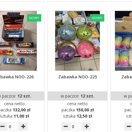
NOWY
NOWY
abawka NOO-226
Zabawka NOO-225
Zaba
 paczce:
12 szt.
w paczce:
12 szt.
w p
cena netto
cena netto
paczka
132,00 zł
paczka
150,00 zł
pac
sztuka
11,00 zł
sztuka
12,50 zł
sz