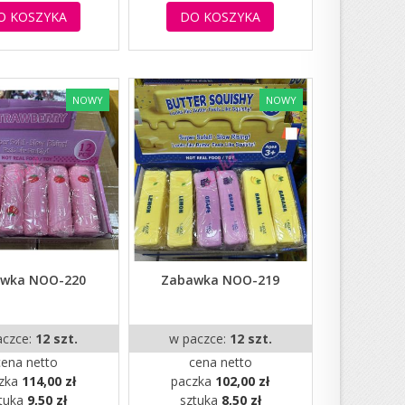
O KOSZYKA
DO KOSZYKA
NOWY
NOWY
wka NOO-220
Zabawka NOO-219
aczce:
12 szt.
w paczce:
12 szt.
cena netto
cena netto
zka
114,00 zł
paczka
102,00 zł
tuka
9,50 zł
sztuka
8,50 zł