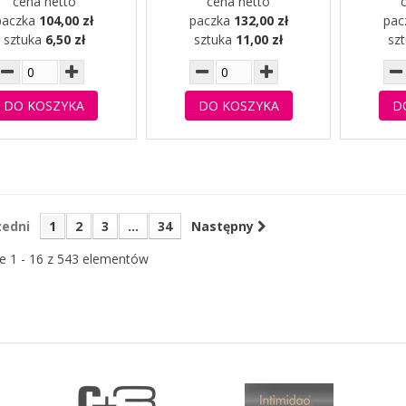
cena netto
cena netto
paczka
104,00 zł
paczka
132,00 zł
pac
sztuka
6,50 zł
sztuka
11,00 zł
sz
DO KOSZYKA
DO KOSZYKA
D
zedni
1
2
3
...
34
Następny
e 1 - 16 z 543 elementów