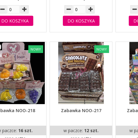
DO KOSZYKA
DO KOSZYKA
D
NOWY
NOWY
abawka NOO-218
Zabawka NOO-217
Zaba
 paczce:
16 szt.
w paczce:
12 szt.
w p