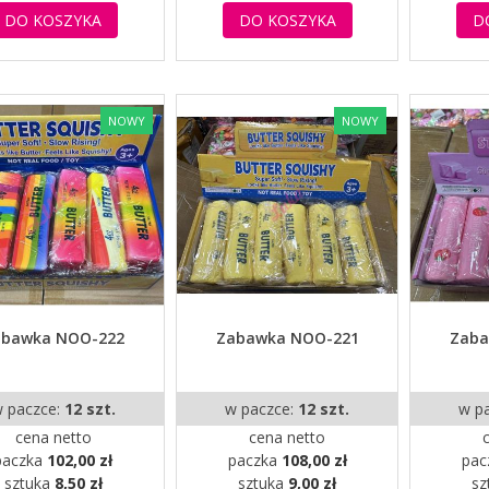
DO KOSZYKA
DO KOSZYKA
D
NOWY
NOWY
abawka NOO-222
Zabawka NOO-221
Zaba
 paczce:
12 szt.
w paczce:
12 szt.
w p
cena netto
cena netto
paczka
102,00 zł
paczka
108,00 zł
pac
sztuka
8,50 zł
sztuka
9,00 zł
sz