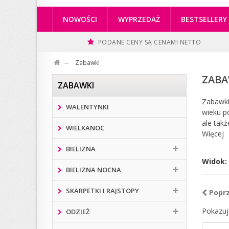
NOWOŚCI
WYPRZEDAŻ
BESTSELLERY
PODANE CENY SĄ CENAMI NETTO
Zabawki
ZAB
ZABAWKI
Zabawki
WALENTYNKI
wieku po
ale takż
WIELKANOC
Więcej
BIELIZNA
Widok:
BIELIZNA NOCNA
SKARPETKI I RAJSTOPY
Popr
Pokazuj
ODZIEŻ