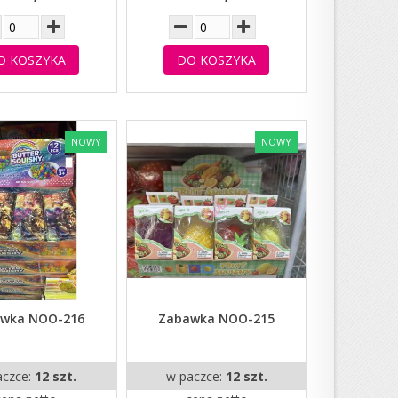
O KOSZYKA
DO KOSZYKA
NOWY
NOWY
wka NOO-216
Zabawka NOO-215
aczce:
12 szt.
w paczce:
12 szt.