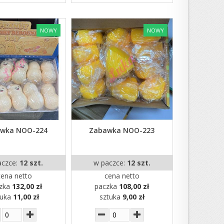
NOWY
NOWY
wka NOO-224
Zabawka NOO-223
aczce:
12 szt.
w paczce:
12 szt.
cena netto
cena netto
zka
132,00 zł
paczka
108,00 zł
tuka
11,00 zł
sztuka
9,00 zł