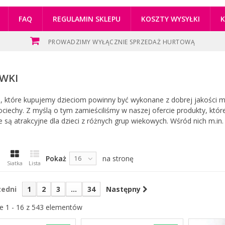
FAQ
REGULAMIN SKLEPU
KOSZTY WYSYŁKI
PROWADZIMY WYŁĄCZNIE SPRZEDAŻ HURTOWĄ
AWKI
, które kupujemy dzieciom powinny być wykonane z dobrej jakości 
ciechy. Z myślą o tym zamieściliśmy w naszej ofercie produkty, które
e są atrakcyjne dla dzieci z różnych grup wiekowych. Wśród nich m.in. p
Pokaż
na stronę
16
Siatka
Lista
zedni
1
2
3
...
34
Następny
e 1 - 16 z 543 elementów