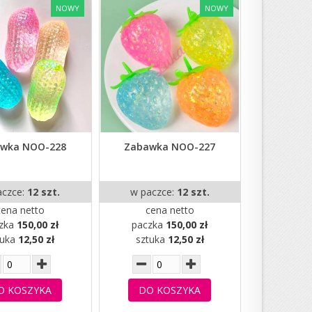
NOWY
NOWY
wka NOO-228
Zabawka NOO-227
aczce:
12 szt.
w paczce:
12 szt.
cena netto
cena netto
zka
150,00 zł
paczka
150,00 zł
tuka
12,50 zł
sztuka
12,50 zł
O KOSZYKA
DO KOSZYKA