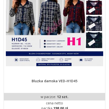
Bluzka damska VED-H1D45
w paczce:
12 szt.
cena netto
paczka
198,00 zł