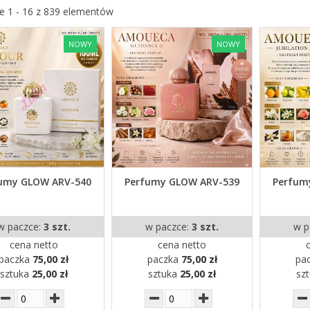
e 1 - 16 z 839 elementów
NOWY
NOWY
umy GLOW ARV-540
Perfumy GLOW ARV-539
Perfum
w paczce:
3 szt.
w paczce:
3 szt.
w p
cena netto
cena netto
paczka
75,00 zł
paczka
75,00 zł
pa
sztuka
25,00 zł
sztuka
25,00 zł
sz