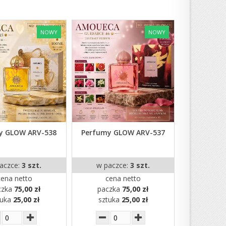
NOWY
NOWY
y GLOW ARV-538
Perfumy GLOW ARV-537
aczce:
3 szt.
w paczce:
3 szt.
cena netto
cena netto
czka
75,00 zł
paczka
75,00 zł
tuka
25,00 zł
sztuka
25,00 zł