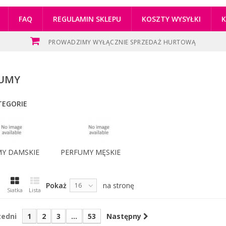
FAQ
REGULAMIN SKLEPU
KOSZTY WYSYŁKI
PROWADZIMY WYŁĄCZNIE SPRZEDAŻ HURTOWĄ
FUMY
EGORIE
Y DAMSKIE
PERFUMY MĘSKIE
Pokaż
na stronę
16
Siatka
Lista
zedni
1
2
3
...
53
Następny