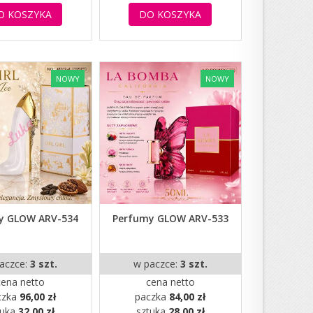
O KOSZYKA
DO KOSZYKA
NOWY
NOWY
y GLOW ARV-534
Perfumy GLOW ARV-533
aczce:
3 szt.
w paczce:
3 szt.
cena netto
cena netto
czka
96,00 zł
paczka
84,00 zł
tuka
32,00 zł
sztuka
28,00 zł