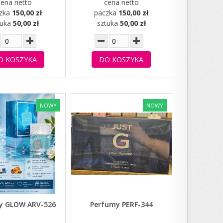
cena netto
cena netto
zka
150,00 zł
paczka
150,00 zł
tuka
50,00 zł
sztuka
50,00 zł
O KOSZYKA
DO KOSZYKA
NOWY
NOWY
y GLOW ARV-526
Perfumy PERF-344