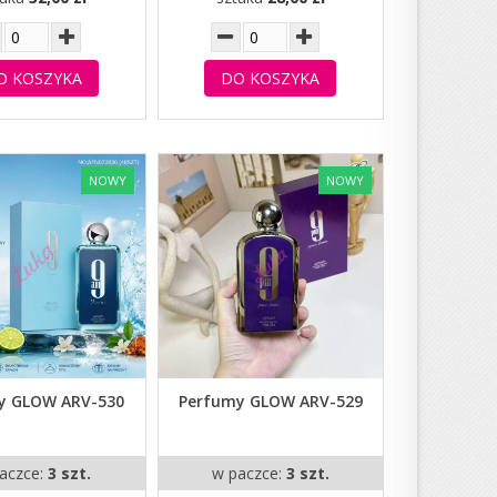
O KOSZYKA
DO KOSZYKA
NOWY
NOWY
y GLOW ARV-530
Perfumy GLOW ARV-529
aczce:
3 szt.
w paczce:
3 szt.