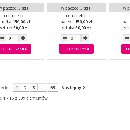
w paczce:
3 szt.
w paczce:
3 szt.
w p
cena netto
cena netto
paczka
150,00 zł
paczka
150,00 zł
pac
sztuka
50,00 zł
sztuka
50,00 zł
sz
DO KOSZYKA
DO KOSZYKA
D
zedni
1
2
3
...
53
Następny
e 1 - 16 z 839 elementów