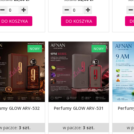
DO KOSZYKA
DO KOSZYKA
D
NOWY
NOWY
umy GLOW ARV-532
Perfumy GLOW ARV-531
Perfum
w paczce:
3 szt.
w paczce:
3 szt.
w p