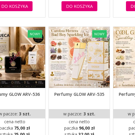
DO KOSZYKA
DO KOSZYKA
D
NOWY
NOWY
umy GLOW ARV-536
Perfumy GLOW ARV-535
Perfum
w paczce:
3 szt.
w paczce:
3 szt.
w p
cena netto
cena netto
paczka
75,00 zł
paczka
96,00 zł
pa
sztuka
25,00 zł
sztuka
32,00 zł
sz