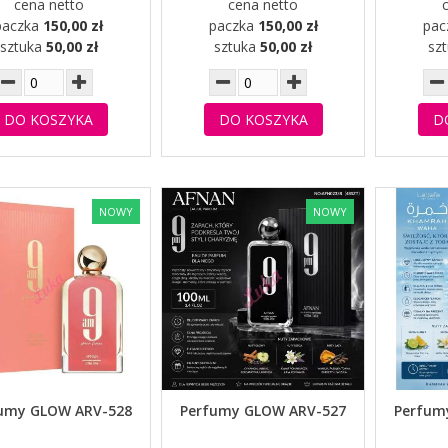
cena netto
cena netto
paczka
150,00 zł
paczka
150,00 zł
pac
sztuka
50,00 zł
sztuka
50,00 zł
sz
DO KOSZYKA
DO KOSZYKA
D
NOWY
NOWY
umy GLOW ARV-528
Perfumy GLOW ARV-527
Perfum