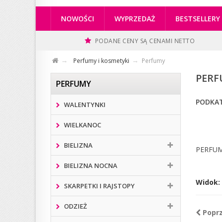
NOWOŚCI
WYPRZEDAŻ
BESTSELLERY
PODANE CENY SĄ CENAMI NETTO
Perfumy i kosmetyki
Perfumy
PER
PERFUMY
PODKAT
WALENTYNKI
WIELKANOC
BIELIZNA
PERFUM
BIELIZNA NOCNA
Widok:
SKARPETKI I RAJSTOPY
ODZIEŻ
Popr