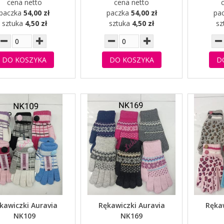
cena netto
cena netto
paczka
54,00 zł
paczka
54,00 zł
pa
sztuka
4,50 zł
sztuka
4,50 zł
sz
DO KOSZYKA
DO KOSZYKA
D
kawiczki Auravia
Rękawiczki Auravia
Rękaw
NK109
NK169