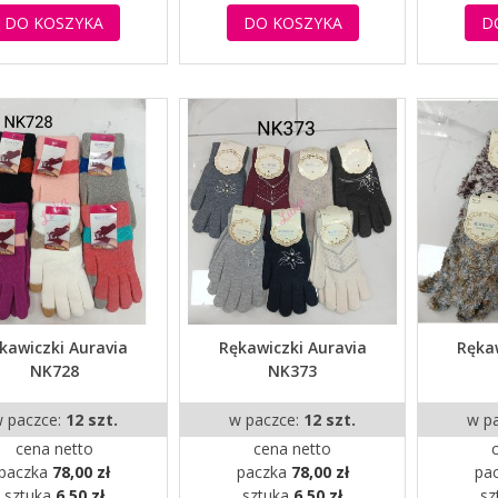
DO KOSZYKA
DO KOSZYKA
D
kawiczki Auravia
Rękawiczki Auravia
Rękaw
NK728
NK373
 paczce:
12 szt.
w paczce:
12 szt.
w p
cena netto
cena netto
paczka
78,00 zł
paczka
78,00 zł
pa
sztuka
6,50 zł
sztuka
6,50 zł
sz