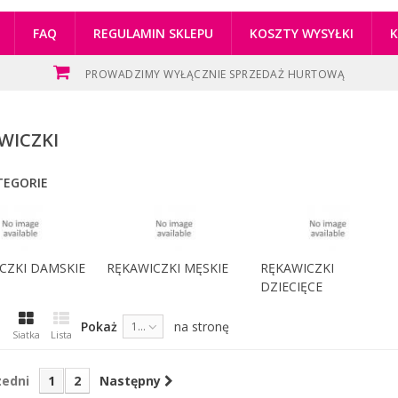
FAQ
REGULAMIN SKLEPU
KOSZTY WYSYŁKI
PROWADZIMY WYŁĄCZNIE SPRZEDAŻ HURTOWĄ
WICZKI
EGORIE
CZKI DAMSKIE
RĘKAWICZKI MĘSKIE
RĘKAWICZKI
DZIECIĘCE
Pokaż
na stronę
16
Siatka
Lista
zedni
1
2
Następny