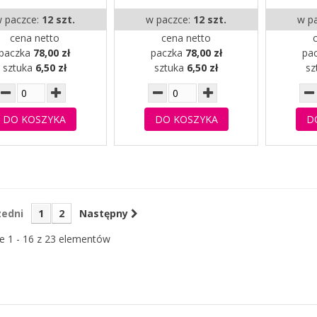
 paczce:
12 szt.
w paczce:
12 szt.
w p
cena netto
cena netto
paczka
78,00 zł
paczka
78,00 zł
pa
sztuka
6,50 zł
sztuka
6,50 zł
sz
DO KOSZYKA
DO KOSZYKA
D
zedni
1
2
Następny
e 1 - 16 z 23 elementów