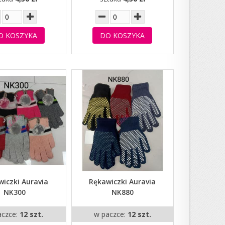
O KOSZYKA
DO KOSZYKA
iczki Auravia
Rękawiczki Auravia
NK300
NK880
aczce:
12 szt.
w paczce:
12 szt.