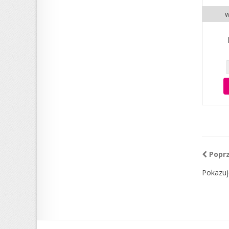
w
Popr
Pokazuj