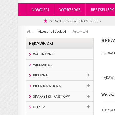
NOWOŚCI
WYPRZEDAŻ
BESTSELLERY
PODANE CENY SĄ CENAMI NETTO
Akcesoria i dodatki
Rękawiczki
RĘKA
RĘKAWICZKI
PODKAT
WALENTYNKI
WIELKANOC
BIELIZNA
RĘKAWI
BIELIZNA NOCNA
Widok:
SKARPETKI I RAJSTOPY
ODZIEŻ
Popr