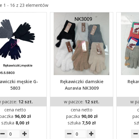
e 1 - 16 z 23 elementów
awiczki męskie G-
Rękawiczki damskie
Rękaw
5803
Auravia NK3009
 paczce:
12 szt.
w paczce:
12 szt.
w p
cena netto
cena netto
paczka
96,00 zł
paczka
90,00 zł
pa
sztuka
8,00 zł
sztuka
7,50 zł
sz