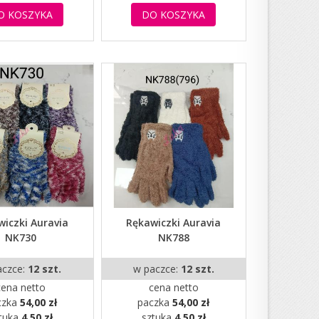
O KOSZYKA
DO KOSZYKA
iczki Auravia
Rękawiczki Auravia
NK730
NK788
aczce:
12 szt.
w paczce:
12 szt.
cena netto
cena netto
czka
54,00 zł
paczka
54,00 zł
tuka
4,50 zł
sztuka
4,50 zł