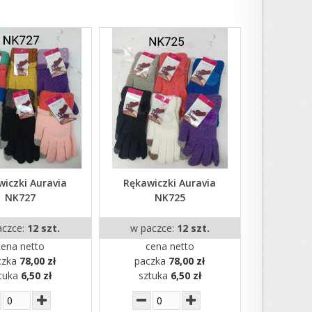
iczki Auravia
Rękawiczki Auravia
NK727
NK725
aczce:
12 szt.
w paczce:
12 szt.
cena netto
cena netto
czka
78,00 zł
paczka
78,00 zł
tuka
6,50 zł
sztuka
6,50 zł