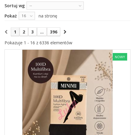
Sortuj wg
--
Pokaż
na stronę
16
1
2
3
...
396
Pokazuje 1 - 16 z 6336 elementów
NOWY