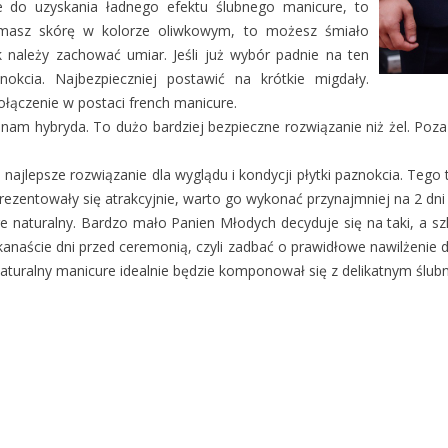
 do uzyskania ładnego efektu ślubnego manicure, to
śli masz skórę w kolorze oliwkowym, to możesz śmiało
należy zachować umiar. Jeśli już wybór padnie na ten
okcia. Najbezpieczniej postawić na krótkie migdały.
połączenie w postaci french manicure.
e nam hybryda. To dużo bardziej bezpieczne rozwiązanie niż żel. P
najlepsze rozwiązanie dla wyglądu i kondycji płytki paznokcia. Tego 
rezentowały się atrakcyjnie, warto go wykonać przynajmniej na 2 dni
aturalny. Bardzo mało Panien Młodych decyduje się na taki, a szk
kanaście dni przed ceremonią, czyli zadbać o prawidłowe nawilżenie d
naturalny manicure idealnie będzie komponował się z delikatnym śl