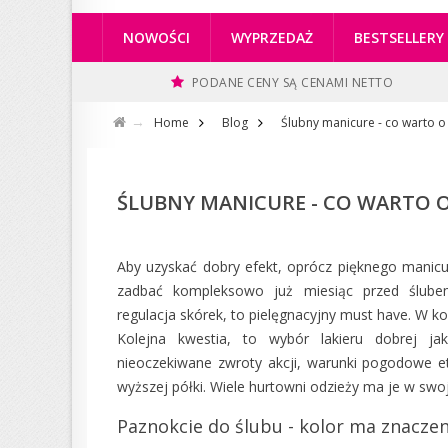
NOWOŚCI
WYPRZEDAŻ
BESTSELLERY
PODANE CENY SĄ CENAMI NETTO
Home
Blog
Ślubny manicure - co warto o
ŚLUBNY MANICURE - CO WARTO O
Aby uzyskać dobry efekt, oprócz pięknego manicu
zadbać kompleksowo już miesiąc przed ślube
regulacja skórek, to pielęgnacyjny must have. W k
Kolejna kwestia, to wybór lakieru dobrej j
nieoczekiwane zwroty akcji, warunki pogodowe et
wyższej półki. Wiele hurtowni odzieży ma je w swoj
Paznokcie do ślubu - kolor ma znaczen