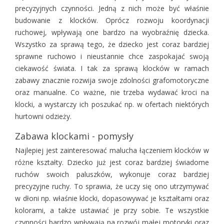
precyzyjnych czynności. Jedną z nich może być właśnie
budowanie z klocków. Oprócz rozwoju koordynacji
ruchowej, wpływają one bardzo na wyobraźnię dziecka.
Wszystko za sprawą tego, że dziecko jest coraz bardziej
sprawne ruchowo i nieustannie chce zaspokajać swoją
ciekawość świata. I tak za sprawą klocków w ramach
zabawy znacznie rozwija swoje zdolności grafomotoryczne
oraz manualne. Co ważne, nie trzeba wydawać kroci na
klocki, a wystarczy ich poszukać np. w ofertach niektórych
hurtowni odzieży.
Zabawa klockami - pomysły
Najlepiej jest zainteresować malucha łączeniem klocków w
różne kształty. Dziecko już jest coraz bardziej świadome
ruchów swoich paluszków, wykonuje coraz bardziej
precyzyjne ruchy. To sprawia, że uczy się ono utrzymywać
w dłoni np. właśnie klocki, dopasowywać je kształtami oraz
kolorami, a także ustawiać je przy sobie. Te wszystkie
czynności bardzo wpływają na rozwój małej motoryki oraz